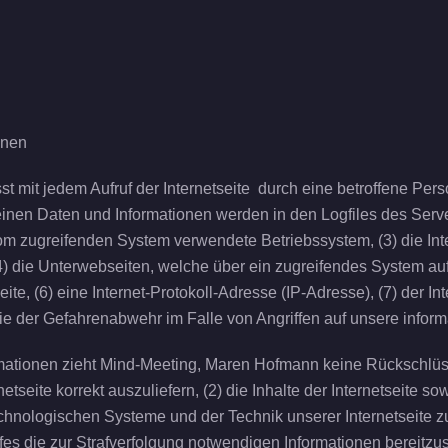
onen
t mit jedem Aufruf der Internetseite durch eine betroffene Per
nen Daten und Informationen werden in den Logfiles des Serve
m zugreifenden System verwendete Betriebssystem, (3) die Inte
(4) die Unterwebseiten, welche über ein zugreifendes System auf
seite, (6) eine Internet-Protokoll-Adresse (IP-Adresse), (7) der 
die der Gefahrenabwehr im Falle von Angriffen auf unsere info
mationen zieht Mind-Meeting, Maren Hofmann keine Rückschlüss
etseite korrekt auszuliefern, (2) die Inhalte der Internetseite s
echnologischen Systeme und der Technik unserer Internetseite z
fes die zur Strafverfolgung notwendigen Informationen bereit